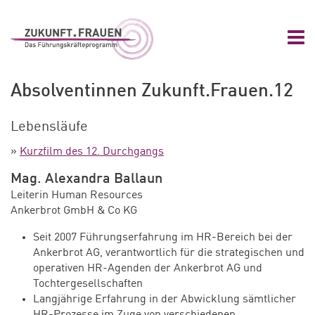
Zum Hauptinhalt springen
Zur Navigation springen
Zum Footer springen
Nav
Zukunft.Frauen
Absolventinnen Zukunft.Frauen.12
Lebensläufe
»
Kurzfilm des 12. Durchgangs
Mag. Alexandra Ballaun
Leiterin Human Resources
Ankerbrot GmbH & Co KG
Seit 2007 Führungserfahrung im HR-Bereich bei der
Ankerbrot AG, verantwortlich für die strategischen und
operativen HR-Agenden der Ankerbrot AG und
Tochtergesellschaften
Langjährige Erfahrung in der Abwicklung sämtlicher
HR-Prozesse im Zuge von verschiedenen