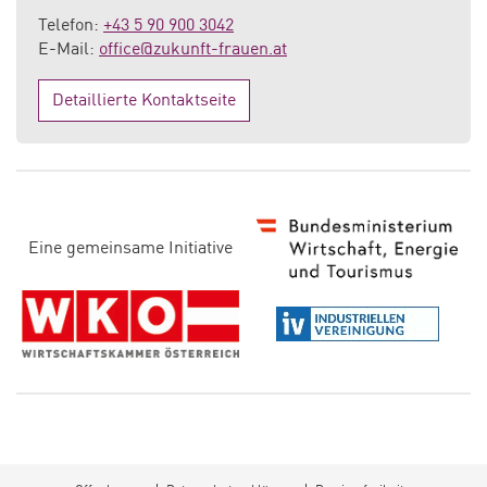
Telefon:
+43 5 90 900 3042
E-Mail:
office@zukunft-frauen.at
Detaillierte Kontaktseite
D
Eine gemeinsame Initiative
i
e
s
e
S
e
it
e