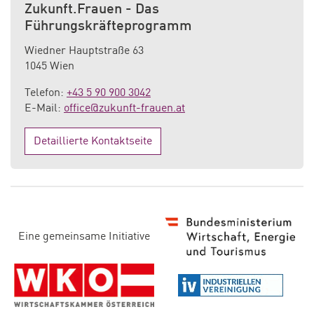
Zukunft.Frauen - Das
Führungskräfteprogramm
Wiedner Hauptstraße 63
1045 Wien
Telefon:
+43 5 90 900 3042
E-Mail:
office@zukunft-frauen.at
Detaillierte Kontaktseite
D
Eine gemeinsame Initiative
i
e
s
e