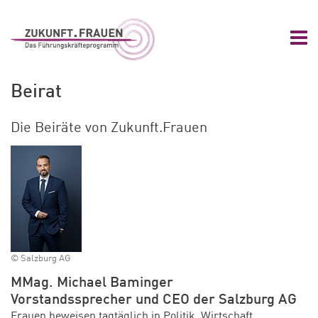
Zum Hauptinhalt springen
Zur Navigation springen
Zum Footer springen
Nav
Zukunft.Frauen
Beirat
Die Beiräte von Zukunft.Frauen
© Salzburg AG
MMag. Michael Baminger
Vorstandssprecher und CEO der Salzburg AG
Frauen beweisen tagtäglich in Politik, Wirtschaft,