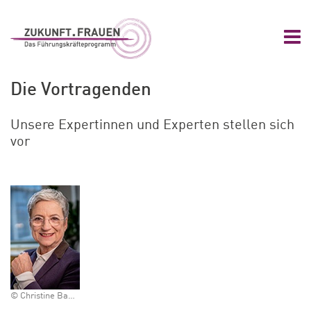
Zum Hauptinhalt springen
Zur Navigation springen
Zum Footer springen
Nav
Zukunft.Frauen
Die Vortragenden
Unsere Expertinnen und Experten stellen sich
vor
© Christine Bauer-Jelinek