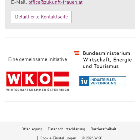
E-Mail:
office@zukunft-frauen.at
Detaillierte Kontaktseite
D
Eine gemeinsame Initiative
i
e
s
e
S
e
it
e
Offenlegung
Datenschutzerklärung
Barrierefreiheit
v
Cookie-Einstellungen
© 2026 WKO