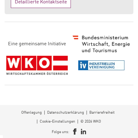
Detaillierte Kontaktseite
D
Eine gemeinsame Initiative
i
e
s
e
S
e
it
e
Offenlegung
Datenschutzerklärung
Barrierefreiheit
v
Cookie-Einstellungen
© 2026 WKO
e
Folge uns:
Facebook
LinkedIn
r