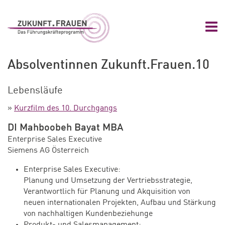
Zum Hauptinhalt springen
Zur Navigation springen
Zum Footer springen
Nav
Zukunft.Frauen
Absolventinnen Zukunft.Frauen.10
Lebensläufe
»
Kurzfilm des 10. Durchgangs
DI Mahboobeh Bayat MBA
Enterprise Sales Executive
Siemens AG Österreich
Enterprise Sales Executive:
Planung und Umsetzung der Vertriebsstrategie,
Verantwortlich für Planung und Akquisition von
neuen internationalen Projekten, Aufbau und Stärkung
von nachhaltigen Kundenbeziehunge
Produkt- und Salesmanagement: