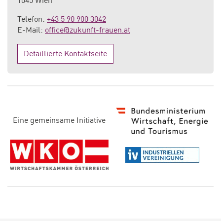
1045 Wien
Telefon:
+43 5 90 900 3042
E-Mail:
office@zukunft-frauen.at
Detaillierte Kontaktseite
D
Eine gemeinsame Initiative
i
e
s
e
S
e
it