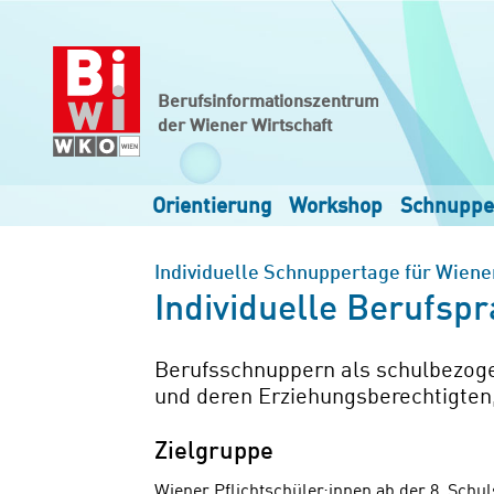
Zum Hauptinhalt springen
Zur Navigation springen
Zum Footer springen
Berufsinformationszentrum
der Wiener Wirtschaft
Orientierung
Workshop
Schnuppe
Individuelle Schnuppertage für Wiener
Individuelle Berufsp
Berufsschnuppern als schulbezoge
und deren Erziehungsberechtigten,
Zielgruppe
Wiener Pflichtschüler:innen ab der 8. Schu