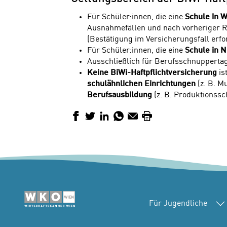
Für Schüler:innen, die eine
Schule in 
Ausnahmefällen und nach vorheriger R
(Bestätigung im Versicherungsfall erfor
Für Schüler:innen, die eine
Schule in N
Ausschließlich für Berufsschnupperta
Keine BiWi-Haftpflichtversicherung
is
schulähnlichen Einrichtungen
(z. B. M
D
Berufsausbildung
(z. B. Produktionssc
i
e
Facebook
Twitter
LinkedIn
WhatsApp
E-Mail
Drucken
s
e
S
e
it
e
Für Jugendliche
v