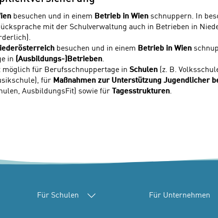
Wien
besuchen und in einem
Betrieb in Wien
schnuppern. In bes
ücksprache mit der Schulverwaltung auch in Betrieben in Niede
derlich).
iederösterreich
besuchen und in einem
Betrieb in Wien
schnup
ge in
(Ausbildungs-)Betrieben
.
t möglich für Berufsschnuppertage in
Schulen
(z. B. Volksschu
usikschule), für
Maßnahmen zur Unterstützung Jugendlicher bei
hulen, AusbildungsFit) sowie für
Tagesstrukturen
.
Für Schulen
Für Unternehmen