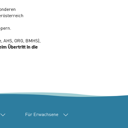
onderen
rösterreich
pern.
le, AHS, ORG, BMHS),
m Übertritt in die
Für Erwachsene