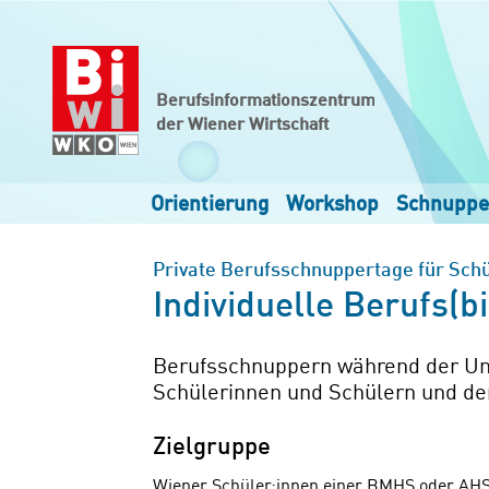
Zum Hauptinhalt springen
Zur Navigation springen
Zum Footer springen
Berufsinformationszentrum
der Wiener Wirtschaft
Orientierung
Workshop
Schnuppe
Private Berufsschnuppertage für Sch
Individuelle Berufs(b
Berufsschnuppern während der Unte
Schülerinnen und Schülern und de
Zielgruppe
Wiener Schüler:innen einer BMHS oder AHS 