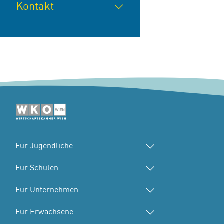
Kontakt
D
i
Für Jugendliche
e
s
Für Schulen
e
Für Unternehmen
S
e
Für Erwachsene
it