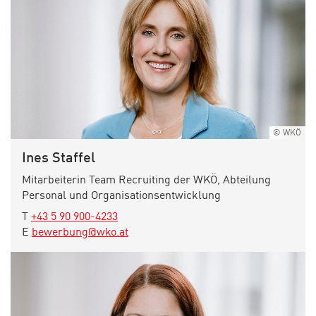
© WKÖ
Ines Staffel
Mitarbeiterin Team Recruiting der WKÖ, Abteilung
Personal und Organisationsentwicklung
elefon:
T
+43 5 90 900-4233
-Mail:
E
bewerbung@wko.at