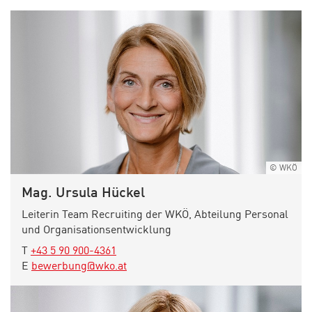
© WKÖ
Mag. Ursula Hückel
Leiterin Team Recruiting der WKÖ, Abteilung Personal
und Organisationsentwicklung
elefon:
T
+43 5 90 900-4361
-Mail:
E
bewerbung@wko.at