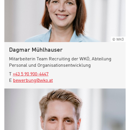
© WKÖ
Dagmar Mühlhauser
Mitarbeiterin Team Recruiting der WKÖ, Abteilung
Personal und Organisationsentwicklung
elefon:
T
+43 5 90 900-4447
-Mail:
E
bewerbung@wko.at