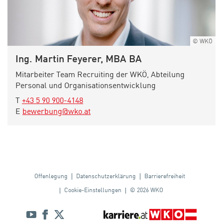
© WKÖ
Ing. Martin Feyerer, MBA BA
Mitarbeiter Team Recruiting der WKÖ, Abteilung
Personal und Organisationsentwicklung
elefon:
T
+43 5 90 900-4148
-Mail:
E
bewerbung@wko.at
Offenlegung
Datenschutzerklärung
Barrierefreiheit
Cookie-Einstellungen
© 2026 WKO
Diese
YouTube
Facebook
Twitter