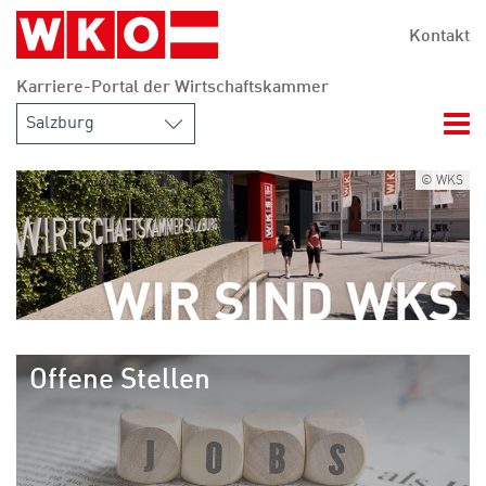
Zum Hauptinhalt springen
Zur Navigation springen
Zum Footer springen
Kontakt
Karriere-Portal der Wirtschaftskammer
Nav
Startseite Karriereportal Salzburg
© WKS
Offene Stellen