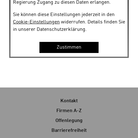
Regierung Zugang zu diesen Daten erlangen.
Sie können diese Einstellungen jederzeit in den
Cookie-Einstellungen
widerrufen. Details finden Sie
in unserer Datenschutzerklärung.
Zustimmen
D
i
e
s
Kontakt
e
S
Firmen A-Z
e
Offenlegung
i
Barrierefreiheit
t