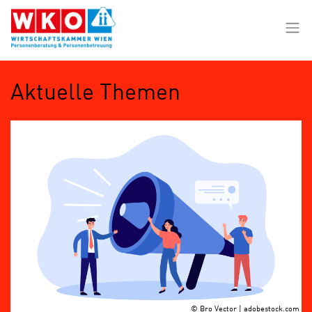
Zum Hauptinhalt springen
Zur Navigation springen
Zum Footer springen
Nav
Aktuelle Themen
© Bro Vector | adobestock.com