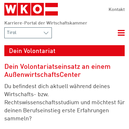
Zum Hauptinhalt springen
Zur Navigation springen
Zum Footer springen
Kontakt
Karriere-Portal der Wirtschaftskammer
Nav
Dein Volontariat
Dein Volontariatseinsatz an einem
AußenwirtschaftsCenter
Du befindest dich aktuell während deines
Wirtschafts- bzw.
Rechtswissenschaftsstudium und möchtest für
deinen Berufseinstieg erste Erfahrungen
sammeln?